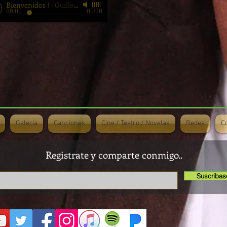
Bienvenidos !
-
Guillermo Davila
00:00
00:00
Galeria
Canciones
Cine / Teatro / Novelas
Redes
C
Registrate y comparte conmigo..
Suscribas