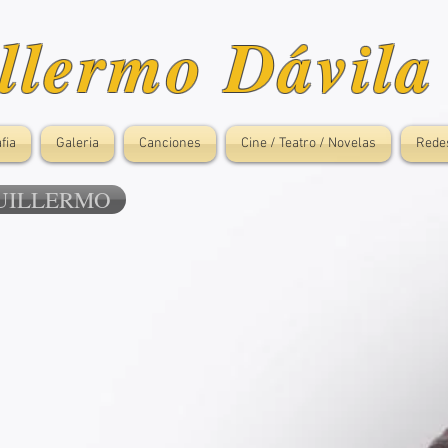
llermo Dávila
fia
Galeria
Canciones
Cine / Teatro / Novelas
Rede
GUILLERMO