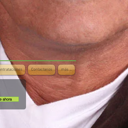
ontrataciones
Contactanos
más ...
e ahora